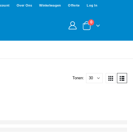
ccount
Over Ons
Winkelwagen
Offerte
Log In
0
Tonen: