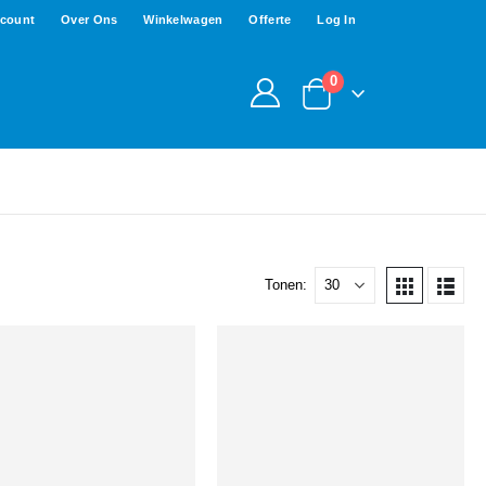
ccount
Over Ons
Winkelwagen
Offerte
Log In
0
Tonen: