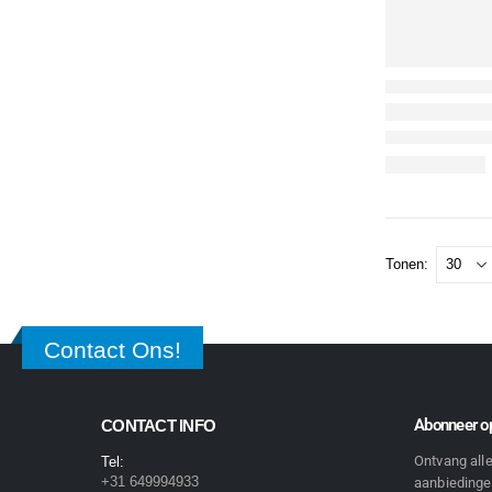
Tonen:
Contact Ons!
Abonneer op
CONTACT INFO
Ontvang all
Tel:
+31 649994933
aanbiedingen