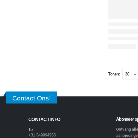
Tonen:
Contact Ons!
Abonneer op
CONTACT INFO
Ontvang all
Tel:
+31 649994933
aanbiedingen