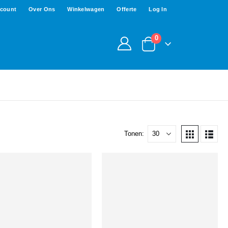
ccount
Over Ons
Winkelwagen
Offerte
Log In
0
Tonen: