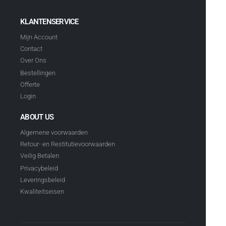
KLANTENSERVICE
Mijn Account
Contact
Over Ons
Bestellingen
Offerte
Login
ABOUT US
Algemene voorwaarden
Retour- en Restitutievoorwaarden
Veilig Betalen
Privacybeleid
Leveringsbeleid
Kwaliteitseisen