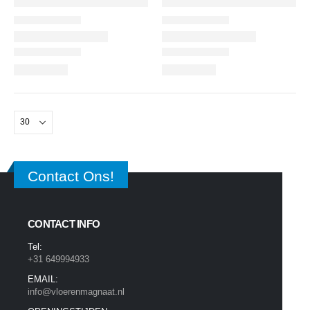
Contact Ons!
CONTACT INFO
Tel:
+31 649994933
EMAIL:
info@vloerenmagnaat.nl