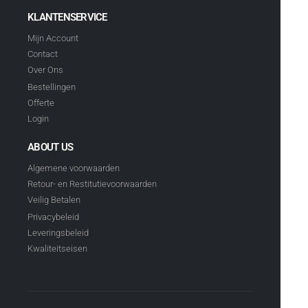
KLANTENSERVICE
Mijn Account
Contact
Over Ons
Bestellingen
Offerte
Login
ABOUT US
Algemene voorwaarden
Retour- en Restitutievoorwaarden
Veilig Betalen
Privacybeleid
Leveringsbeleid
Kwaliteitseisen