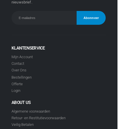
nieuwsbrief.
KLANTENSERVICE
Mijn Account
Contact
Over Ons
Bestellingen
Offerte
Login
ABOUT US
Algemene voorwaarden
Retour- en Restitutievoorwaarden
Veilig Betalen