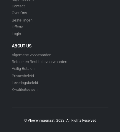
Contact
Over Ons
Bestellingen
Offerte
Login
ABOUT US
Algemene voorwaarden
Retour- en Restitutievoorwaarden
Veilig Betalen
Privacybeleid
Leveringsbeleid
Kwaliteitseisen
© Vloerenmagnaat. 2023. All Rights Reserved