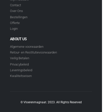
Contact
Over Ons
Bestellingen
Offerte
Login
ABOUT US
Algemene voorwaarden
Retour- en Restitutievoorwaarden
Veilig Betalen
Privacybeleid
Leveringsbeleid
Kwaliteitseisen
© Vloerenmagnaat. 2023. All Rights Reserved