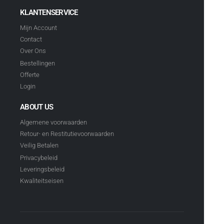
KLANTENSERVICE
Mijn Account
Contact
Over Ons
Bestellingen
Offerte
Login
ABOUT US
Algemene voorwaarden
Retour- en Restitutievoorwaarden
Veilig Betalen
Privacybeleid
Leveringsbeleid
Kwaliteitseisen