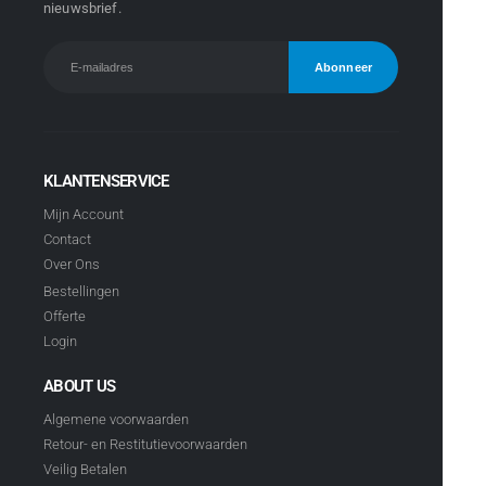
nieuwsbrief.
KLANTENSERVICE
Mijn Account
Contact
Over Ons
Bestellingen
Offerte
Login
ABOUT US
Algemene voorwaarden
Retour- en Restitutievoorwaarden
Veilig Betalen