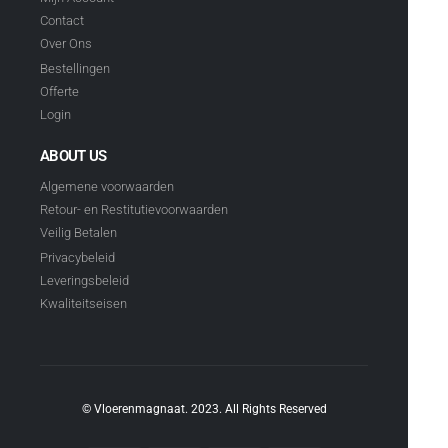
Contact
Over Ons
Bestellingen
Offerte
Login
ABOUT US
Algemene voorwaarden
Retour- en Restitutievoorwaarden
Veilig Betalen
Privacybeleid
Leveringsbeleid
Kwaliteitseisen
© Vloerenmagnaat. 2023. All Rights Reserved