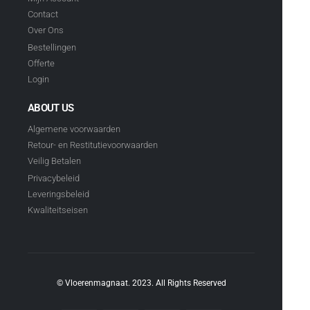
Contact
Over Ons
Bestellingen
Offerte
Login
ABOUT US
Algemene voorwaarden
Retour- en Restitutievoorwaarden
Veilig Betalen
Privacybeleid
Leveringsbeleid
Kwaliteitseisen
© Vloerenmagnaat. 2023. All Rights Reserved