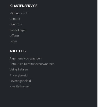
KLANTENSERVICE
Mijn Account
Contact
Over Ons
Bestellingen
Offerte
Login
ABOUT US
Algemene voorwaarden
Retour- en Restitutievoorwaarden
Veilig Betalen
Privacybeleid
Leveringsbeleid
Kwaliteitseisen