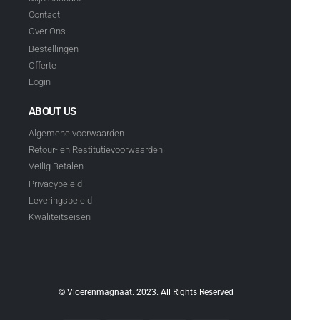
Contact
Over Ons
Bestellingen
Offerte
Login
ABOUT US
Algemene voorwaarden
Retour- en Restitutievoorwaarden
Veilig Betalen
Privacybeleid
Leveringsbeleid
Kwaliteitseisen
© Vloerenmagnaat. 2023. All Rights Reserved