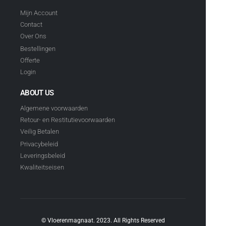
Mijn Account
Contact
Over Ons
Bestellingen
Offerte
Login
ABOUT US
Algemene voorwaarden
Retour- en Restitutievoorwaarden
Veilig Betalen
Privacybeleid
Leveringsbeleid
Kwaliteitseisen
© Vloerenmagnaat. 2023. All Rights Reserved