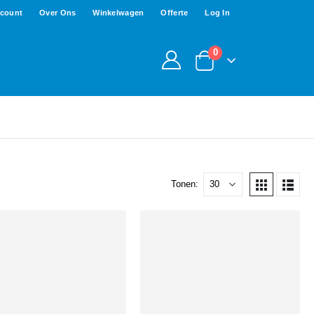
ccount
Over Ons
Winkelwagen
Offerte
Log In
0
Tonen: