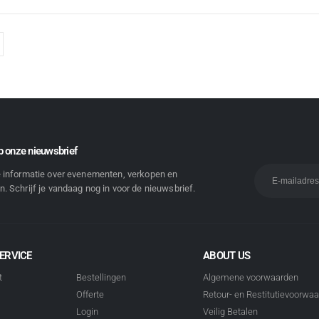
 onze nieuwsbrief
e informatie over evenementen, verkopen en
. Schrijf je vandaag nog in voor de nieuwsbrief.
ERVICE
ABOUT US
t
Bestellingen
Algemene voorwaarden
Offerte
Retour- en Restitutievoorwa
Login
Veilig Betalen