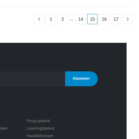
…
1
2
14
15
16
17
Privacybeleid
arden
Leveringsbeleid
Kwaliteitseisen