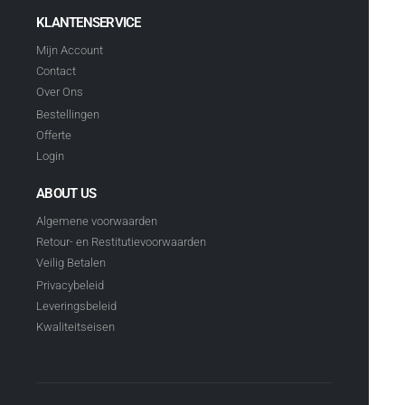
KLANTENSERVICE
Mijn Account
Contact
Over Ons
Bestellingen
Offerte
Login
ABOUT US
Algemene voorwaarden
Retour- en Restitutievoorwaarden
Veilig Betalen
Privacybeleid
Leveringsbeleid
Kwaliteitseisen