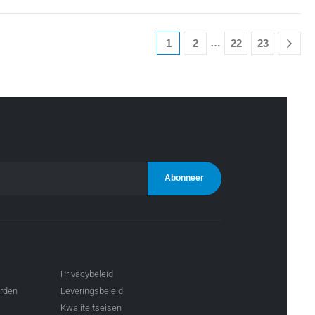
…
1
2
22
23
Privacybeleid
arden
Leveringsbeleid
Kwaliteitseisen