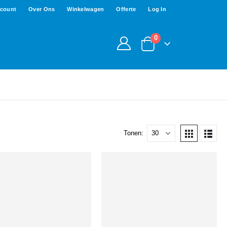
ccount
Over Ons
Winkelwagen
Offerte
Log In
0
Tonen: