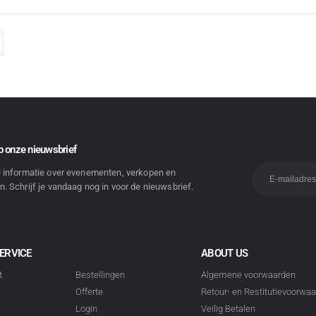
 onze nieuwsbrief
e informatie over evenementen, verkopen en
. Schrijf je vandaag nog in voor de nieuwsbrief.
ERVICE
ABOUT US
t
Bestellingen
Algemene voorwaarden
Offerte
Retour- en Restitutievoorwa
Login
Veilig Betalen