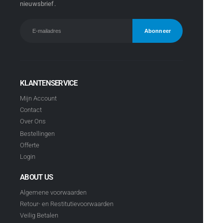
nieuwsbrief.
KLANTENSERVICE
Mijn Account
Contact
Over Ons
Bestellingen
Offerte
Login
ABOUT US
Algemene voorwaarden
Retour- en Restitutievoorwaarden
Veilig Betalen