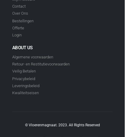
Contact
Over Ons
Bestellingen
Offerte
Login
ABOUT US
Algemene voorwaarden
Retour- en Restitutievoorwaarden
Veilig Betalen
Privacybeleid
Leveringsbeleid
Kwaliteitseisen
© Vloerenmagnaat. 2023. All Rights Reserved