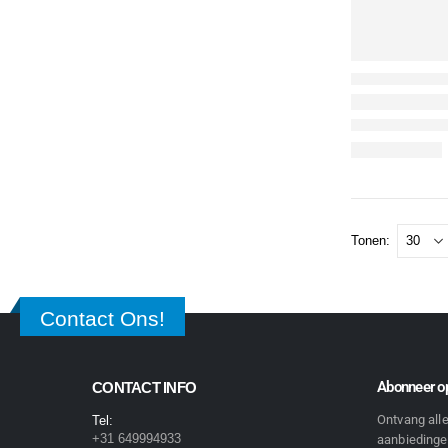
Tonen:
Contact Ons!
Abonneer op
CONTACT INFO
Ontvang all
Tel:
+31 649994933
aanbiedingen