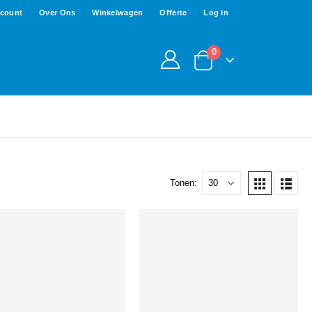
ccount
Over Ons
Winkelwagen
Offerte
Log In
0
Tonen: