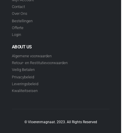
Contact
Over Ons
Bestellingen
Offerte
Login
ABOUT US
Algemene voorwaarden
Retour- en Restitutievoorwaarden
Veilig Betalen
Privacybeleid
Leveringsbeleid
Kwaliteitseisen
© Vloerenmagnaat. 2023. All Rights Reserved