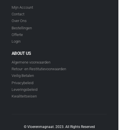
Mijn Account
Contact
Over Ons
Bestellingen
Offerte
Login
ABOUT US
Algemene voorwaarden
Retour- en Restitutievoorwaarden
Veilig Betalen
Privacybeleid
Leveringsbeleid
Kwaliteitseisen
© Vloerenmagnaat. 2023. All Rights Reserved