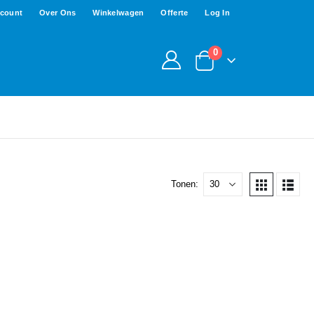
ccount
Over Ons
Winkelwagen
Offerte
Log In
0
Tonen: