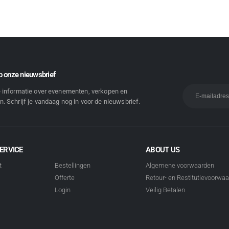
 onze nieuwsbrief
e informatie over evenementen, verkopen en
. Schrijf je vandaag nog in voor de nieuwsbrief.
ERVICE
ABOUT US
t
Bestellingen
Algemene voorwaarden
Offerte
Retour- en Restitutievoorwa
Login
Veilig Betalen