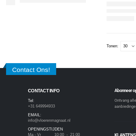
Tonen:
Contact Ons!
Abonneer op
CONTACT INFO
Ontvang all
Tel:
+31 649994933
aanbiedingen
EMAIL:
info@vloerenmagnaat.nl
OPENINGSTIJDEN
Ma - Vr 10:00 - 21:00
KLANTENS