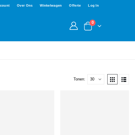
ccount
Over Ons
Winkelwagen
Offerte
Log In
0
Tonen: