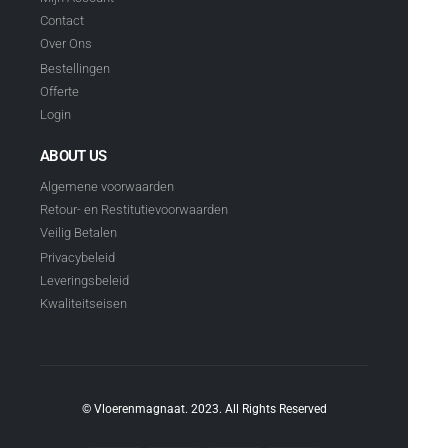
Contact
Over Ons
Bestellingen
Offerte
Login
ABOUT US
Algemene voorwaarden
Retour- en Restitutievoorwaarden
Veilig Betalen
Privacybeleid
Leveringsbeleid
Kwaliteitseisen
© Vloerenmagnaat. 2023. All Rights Reserved