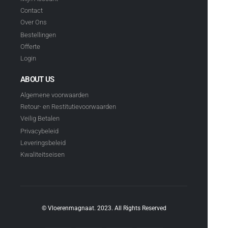
Contact
Over Ons
Bestellingen
Offerte
Login
ABOUT US
Algemene voorwaarden
Retour- en Restitutievoorwaarden
Veilig Betalen
Privacybeleid
Leveringsbeleid
Kwaliteitseisen
© Vloerenmagnaat. 2023. All Rights Reserved