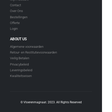
Contact
Over Ons
Bestellingen
Offerte
Login
ABOUT US
Algemene voorwaarden
Retour- en Restitutievoorwaarden
Veilig Betalen
Privacybeleid
Leveringsbeleid
Kwaliteitseisen
© Vloerenmagnaat. 2023. All Rights Reserved