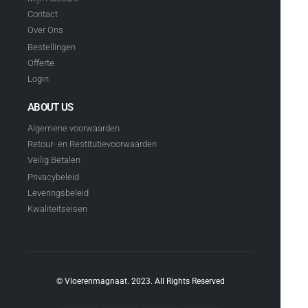
Contact
Over Ons
Bestellingen
Offerte
Login
ABOUT US
Algemene voorwaarden
Retour- en Restitutievoorwaarden
Veilig Betalen
Privacybeleid
Leveringsbeleid
Kwaliteitseisen
© Vloerenmagnaat. 2023. All Rights Reserved