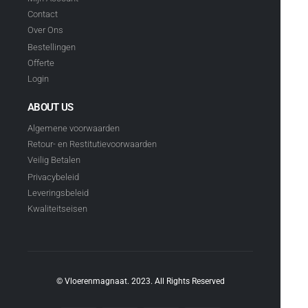
Contact
Over Ons
Bestellingen
Offerte
Login
ABOUT US
Algemene voorwaarden
Retour- en Restitutievoorwaarden
Veilig Betalen
Privacybeleid
Leveringsbeleid
Kwaliteitseisen
© Vloerenmagnaat. 2023. All Rights Reserved