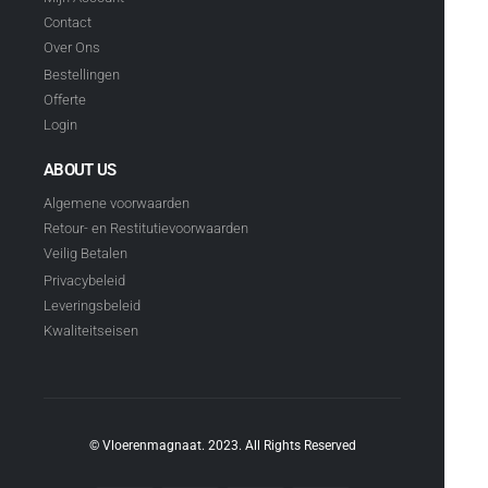
Contact
Over Ons
Bestellingen
Offerte
Login
ABOUT US
Algemene voorwaarden
Retour- en Restitutievoorwaarden
Veilig Betalen
Privacybeleid
Leveringsbeleid
Kwaliteitseisen
© Vloerenmagnaat. 2023. All Rights Reserved