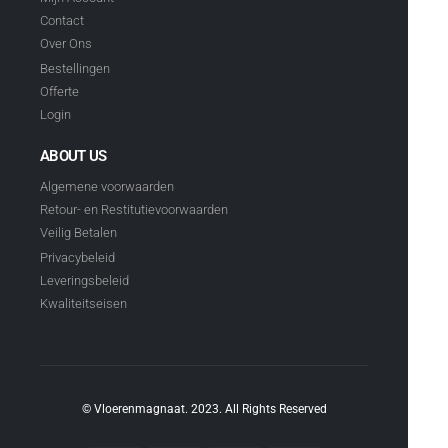
Contact
Over Ons
Bestellingen
Offerte
Login
ABOUT US
Algemene voorwaarden
Retour- en Restitutievoorwaarden
Veilig Betalen
Privacybeleid
Leveringsbeleid
Kwaliteitseisen
© Vloerenmagnaat. 2023. All Rights Reserved