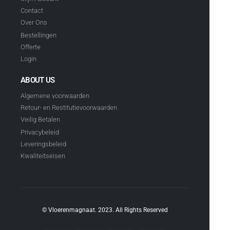
Contact
Over Ons
Bestellingen
Offerte
Login
ABOUT US
Algemene voorwaarden
Retour- en Restitutievoorwaarden
Veilig Betalen
Privacybeleid
Leveringsbeleid
Kwaliteitseisen
© Vloerenmagnaat. 2023. All Rights Reserved