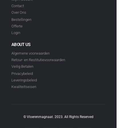
Contact
Over Ons
Bestellingen
Offerte
Login
ABOUT US
Algemene voorwaarden
Retour- en Restitutievoorwaarden
Veilig Betalen
Privacybeleid
Leveringsbeleid
Kwaliteitseisen
© Vloerenmagnaat. 2023. All Rights Reserved