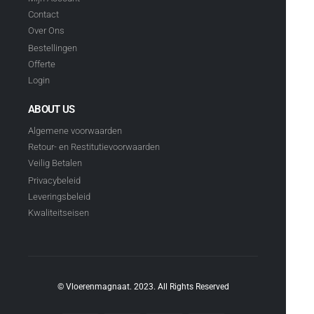
Contact
Over Ons
Bestellingen
Offerte
Login
ABOUT US
Algemene voorwaarden
Retour- en Restitutievoorwaarden
Veilig Betalen
Privacybeleid
Leveringsbeleid
Kwaliteitseisen
© Vloerenmagnaat. 2023. All Rights Reserved