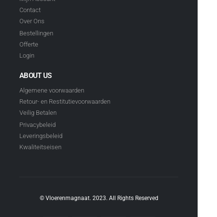
Contact
Over Ons
Bestellingen
Offerte
Login
ABOUT US
Algemene voorwaarden
Retour- en Restitutievoorwaarden
Veilig Betalen
Privacybeleid
Leveringsbeleid
Kwaliteitseisen
© Vloerenmagnaat. 2023. All Rights Reserved