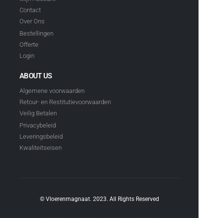
Contact
Over Ons
Bestellingen
Offerte
Login
ABOUT US
Algemene voorwaarden
Retour- en Restitutievoorwaarden
Veilig Betalen
Privacybeleid
Leveringsbeleid
Kwaliteitseisen
© Vloerenmagnaat. 2023. All Rights Reserved