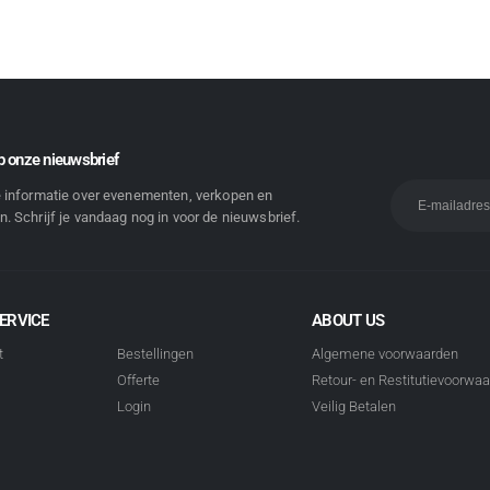
 onze nieuwsbrief
e informatie over evenementen, verkopen en
. Schrijf je vandaag nog in voor de nieuwsbrief.
ERVICE
ABOUT US
t
Bestellingen
Algemene voorwaarden
Offerte
Retour- en Restitutievoorwa
Login
Veilig Betalen