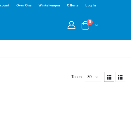
ccount
Over Ons
Winkelwagen
Offerte
Log In
0
Tonen: