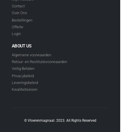
Contact
Over Ons
Bestellingen
Offerte
Login
ABOUT US
Algemene voorwaarden
Retour- en Restitutievoorwaarden
Veilig Betalen
Privacybeleid
Leveringsbeleid
Kwaliteitseisen
© Vloerenmagnaat. 2023. All Rights Reserved