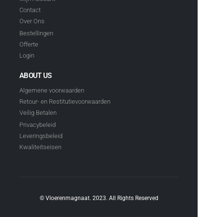
Contact
Over Ons
Bestellingen
Offerte
Login
ABOUT US
Algemene voorwaarden
Retour- en Restitutievoorwaarden
Veilig Betalen
Privacybeleid
Leveringsbeleid
Kwaliteitseisen
© Vloerenmagnaat. 2023. All Rights Reserved