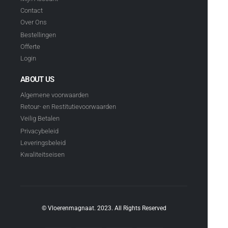
Contact
Over Ons
Bestellingen
Offerte
Login
ABOUT US
Algemene voorwaarden
Retour- en Restitutievoorwaarden
Veilig Betalen
Privacybeleid
Leveringsbeleid
Kwaliteitseisen
© Vloerenmagnaat. 2023. All Rights Reserved