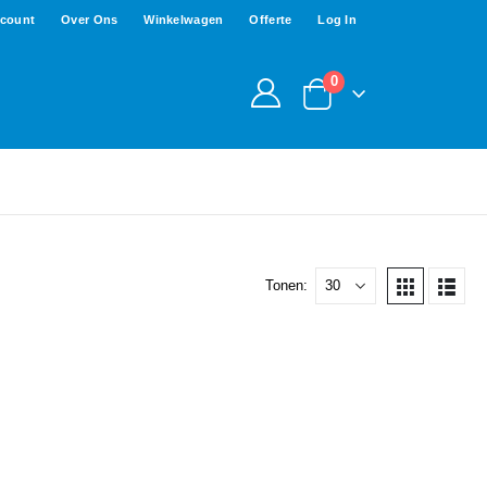
ccount
Over Ons
Winkelwagen
Offerte
Log In
0
Tonen: