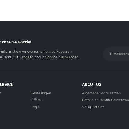
 onze nieuwsbrief
e informatie over evenementen, verkopen en
. Schrijf je vandaag nog in voor de nieuwsbrief.
ERVICE
ABOUT US
t
Bestellingen
Algemene voorwaarden
Offerte
Retour- en Restitutievoorwa
Login
Veilig Betalen