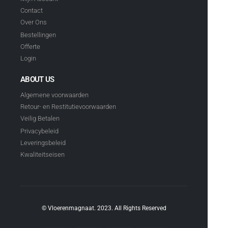
Contact
Over Ons
Bestellingen
Offerte
Login
ABOUT US
Algemene voorwaarden
Retour- en Restitutievoorwaarden
Veilig Betalen
Privacybeleid
Leveringsbeleid
Kwaliteitseisen
© Vloerenmagnaat. 2023. All Rights Reserved