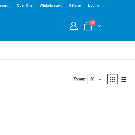
ccount
Over Ons
Winkelwagen
Offerte
Log In
0
Tonen: