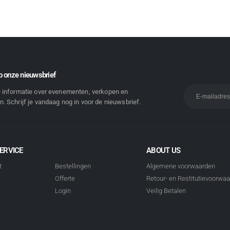
 onze nieuwsbrief
e informatie over evenementen, verkopen en
. Schrijf je vandaag nog in voor de nieuwsbrief.
ERVICE
ABOUT US
t
Bestellingen
Algemene voorwaarden
Offerte
Retour- en Restitutievoorwa
Login
Veilig Betalen