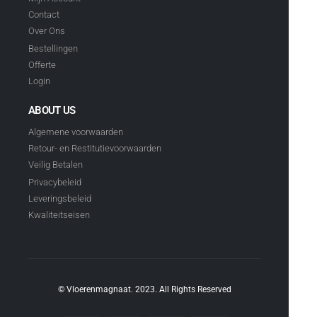
Contact
Over Ons
Bestellingen
Offerte
Login
ABOUT US
Algemene voorwaarden
Retour- en Restitutievoorwaarden
Veilig Betalen
Privacybeleid
Leveringsbeleid
Kwaliteitseisen
© Vloerenmagnaat. 2023. All Rights Reserved