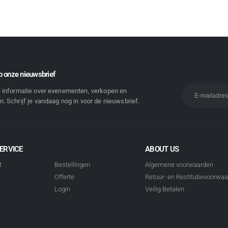
 onze nieuwsbrief
e informatie over evenementen, verkopen en
. Schrijf je vandaag nog in voor de nieuwsbrief.
ERVICE
ABOUT US
t
Bestellingen
Algemene voorwaarden
Offerte
Retour- en Restitutievoorwa
Login
Veilig Betalen