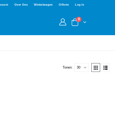
ccount
Over Ons
Winkelwagen
Offerte
Log In
0
Tonen: