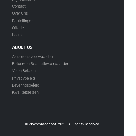
Contact
Over Ons
Bestellingen
Offerte
Login
ABOUT US
Algemene voorwaarden
Retour- en Restitutievoorwaarden
Veilig Betalen
Privacybeleid
Leveringsbeleid
Kwaliteitseisen
© Vloerenmagnaat. 2023. All Rights Reserved