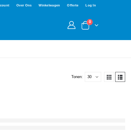
ccount
Over Ons
Winkelwagen
Offerte
Log In
0
Tonen: