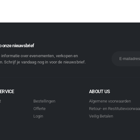
 onze nieuwsbrief
e informatie over evenementen, verkopen en
. Schrijf je vandaag nog in voor de nieuwsbrief.
ERVICE
ABOUT US
t
Bestellingen
Algemene voorwaarden
Offerte
Retour- en Restitutievoorwa
Login
Veilig Betalen