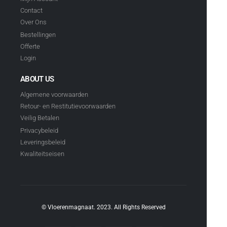
Contact
Over Ons
Bestellingen
Offerte
Login
ABOUT US
Algemene voorwaarden
Retour- en Restitutievoorwaarden
Veilig Betalen
Privacybeleid
Leveringsbeleid
Kwaliteitseisen
© Vloerenmagnaat. 2023. All Rights Reserved