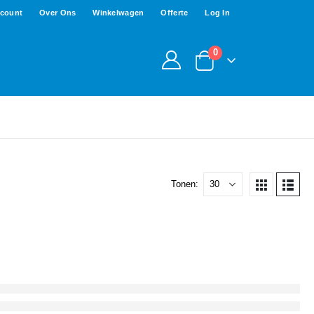
ccount
Over Ons
Winkelwagen
Offerte
Log In
0
Tonen: