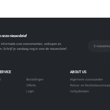
 onze nieuwsbrief
e informatie over evenementen, verkopen en
. Schrijf je vandaag nog in voor de nieuwsbrief.
ERVICE
ABOUT US
t
Bestellingen
Algemene voorwaarden
Offerte
Retour- en Restitutievoorwa
Login
Veilig Betalen